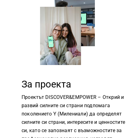
За проекта
Проектът DISCOVER&EMPOWER – Открий и
развий силните си страни подпомага
поколението Y (Милениали) да определят
силните си страни, интересите и ценностите
си, като се запознаят с възможностите за