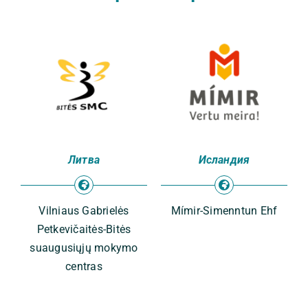
Литва
Исландия
Vilniaus Gabrielės
Mímir-Simenntun Ehf
Petkevičaitės-Bitės
suaugusiųjų mokymo
centras