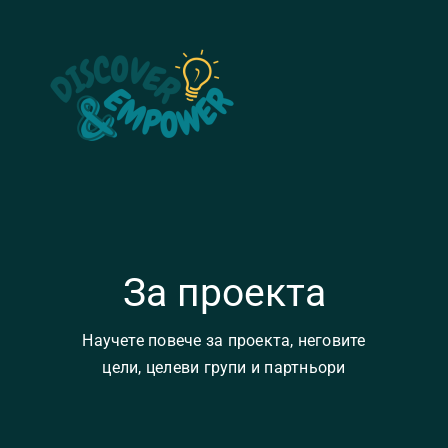
Skip
to
content
Toggle
Naviga
Home
About
За проекта
News
Научете повече за проекта, неговите
Contact
цели, целеви групи и партньори
WooCommerce Cart