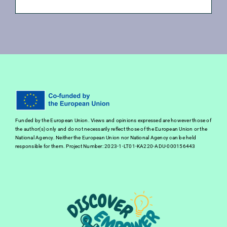
Funded by the European Union. Views and opinions expressed are however those of
the author(s) only and do not necessarily reflect those of the European Union or the
National Agency. Neither the European Union nor National Agency can be held
responsible for them. Project Number: 2023-1-LT01-KA220-ADU-000156443