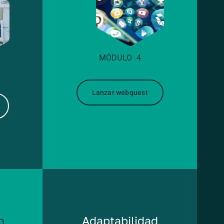
MÓDULO 4
Lanzar webquest
n
Adaptabilidad