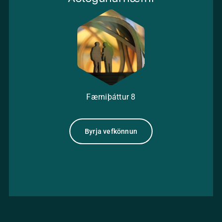
Færniþáttur
8
Byrja vefkönnun