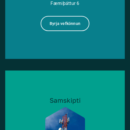
Færniþáttur
6
Byrja vefkönnun
Samskipti