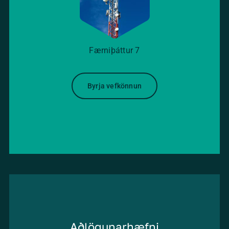
Færniþáttur
7
Byrja vefkönnun
Aðlögunarhæfni