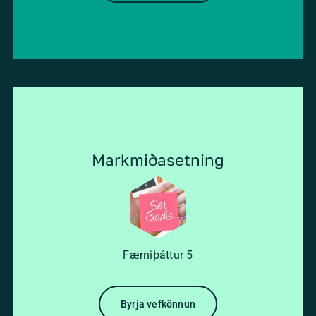
Markmiðasetning
Færniþáttur
5
Byrja vefkönnun