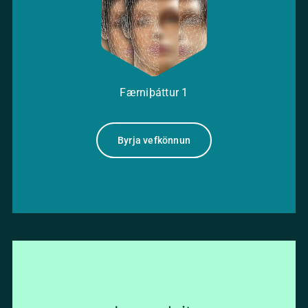
Færniþáttur
1
Byrja vefkönnun