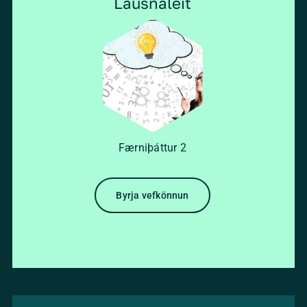
Lausnaleit
Færniþáttur
2
Byrja vefkönnun