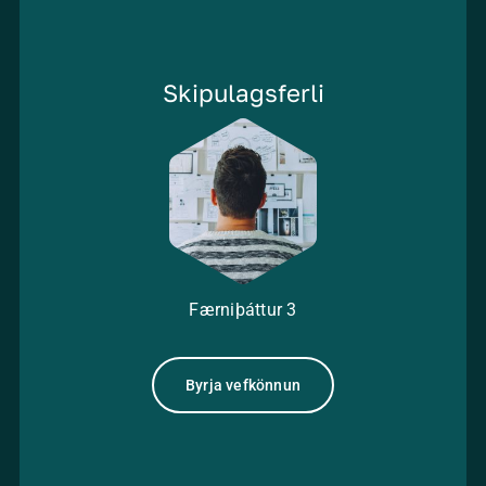
Skipulagsferli
Færniþáttur
3
Byrja vefkönnun