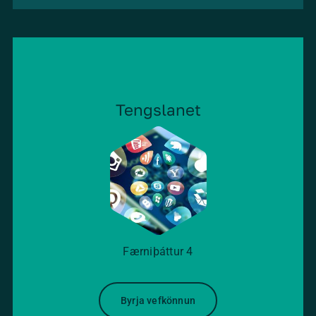
Tengslanet
Færniþáttur
4
Byrja vefkönnun